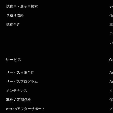
試乗車・展示車検索
e
見積り依頼
価
試乗予約
車
ご
カ
サービス
A
サービス入庫予約
A
サービスプログラム
A
メンテナンス
ク
車検 / 定期点検
保
e-tronアフターサポート
メ