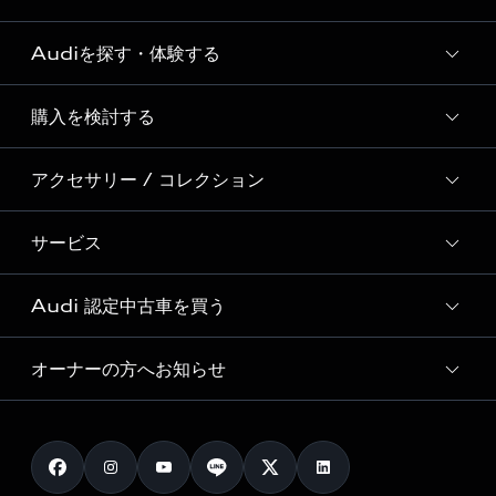
Audiを探す・体験する
Audi ブランド
Story of Progress
購入を検討する
ディーラー検索
Audi Sport
新車在庫検索
アクセサリー / コレクション
モデル一覧
Formula 1®
試乗車・展示車検索
特別仕様モデル / 限定モデル
デジタルサービス
サービス
純正アクセサリー
見積り依頼
e-tronラインアップ
Audi exclusive
オンラインショップ
試乗予約
Audi 認定中古車を買う
サービス入庫予約
価格シミュレーション
Audi driving experience
Audi collection
サービスプログラム
車両比較
オーナーの方へお知らせ
Audi認定中古車
アウディナビアプリ
メンテナンス
ご購入サポート
Audi認定中古車検索
お知らせ
車検 / 定期点検
カタログ一覧
クオリティ
オーナー様向けキャンペーン
e-tronアフターサポート