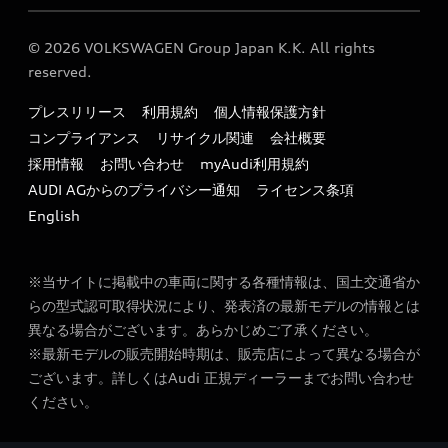
保証
リコール関連情報
Audi Top Service紹介
© 2026 VOLKSWAGEN Group Japan K.K. All rights
メンテナンス
特定整備適用車一覧
reserved.
myAudi
24時間緊急サポート
リサイクル法
プレスリリース
利用規約
個人情報保護方針
ファイナンス
コンプライアンス
リサイクル関連
会社概要
よくある質問（FAQ）
採用情報
お問い合わせ
myAudi利用規約
キャンペーン / イベント
AUDI AGからのプライバシー通知
ライセンス条項
買取査定
English
※当サイトに掲載中の車両に関する各種情報は、国土交通省か
らの型式認可取得状況により、発表済の最新モデルの情報とは
異なる場合がございます。あらかじめご了承ください。
※最新モデルの販売開始時期は、販売店によって異なる場合が
ございます。詳しくはAudi 正規ディーラーまでお問い合わせ
ください。