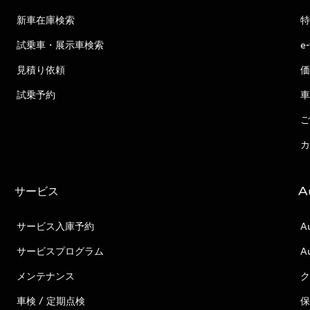
新車在庫検索
特
試乗車・展示車検索
e
見積り依頼
価
試乗予約
車
ご
カ
サービス
A
サービス入庫予約
A
サービスプログラム
A
メンテナンス
ク
車検 / 定期点検
保