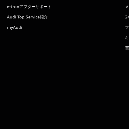
e-tronアフターサポート
メ
Audi Top Service紹介
2
myAudi
フ
キ
買