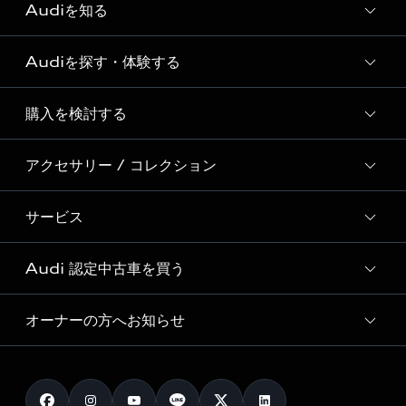
Audiを知る
Audiを探す・体験する
Audi ブランド
Story of Progress
購入を検討する
ディーラー検索
Audi Sport
新車在庫検索
アクセサリー / コレクション
モデル一覧
Formula 1®
試乗車・展示車検索
特別仕様モデル / 限定モデル
デジタルサービス
サービス
純正アクセサリー
見積り依頼
e-tronラインアップ
Audi exclusive
オンラインショップ
試乗予約
Audi 認定中古車を買う
サービス入庫予約
価格シミュレーション
Audi driving experience
Audi collection
サービスプログラム
車両比較
オーナーの方へお知らせ
Audi認定中古車
アウディナビアプリ
メンテナンス
ご購入サポート
Audi認定中古車検索
お知らせ
車検 / 定期点検
カタログ一覧
クオリティ