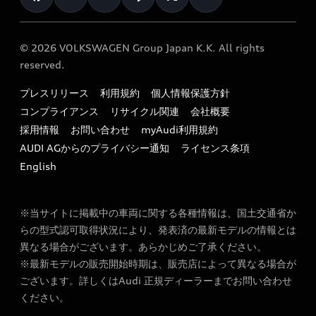
オーナー様向けキャンペーン
e-tronアフターサポート
保証
リコール関連情報
Audi Top Service紹介
© 2026 VOLKSWAGEN Group Japan K.K. All rights
メンテナンス
特定整備適用車一覧
reserved.
myAudi
24時間緊急サポート
リサイクル法
プレスリリース
利用規約
個人情報保護方針
ファイナンス
コンプライアンス
リサイクル関連
会社概要
よくある質問（FAQ）
採用情報
お問い合わせ
myAudi利用規約
キャンペーン / イベント
AUDI AGからのプライバシー通知
ライセンス条項
買取査定
English
※当サイトに掲載中の車両に関する各種情報は、国土交通省か
らの型式認可取得状況により、発表済の最新モデルの情報とは
異なる場合がございます。あらかじめご了承ください。
※最新モデルの販売開始時期は、販売店によって異なる場合が
ございます。詳しくはAudi 正規ディーラーまでお問い合わせ
ください。