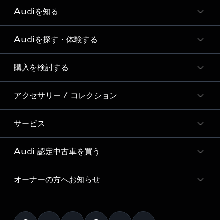
Audiを知る
Audiを探す・体験する
Audi ブランド
Story of Progress
購入を検討する
ディーラー検索
Audi Sport
新車在庫検索
アクセサリー / コレクション
モデル一覧
Formula 1®
試乗車・展示車検索
特別仕様モデル / 限定モデル
デジタルサービス
サービス
純正アクセサリー
見積もり依頼
e-tronラインアップ
Audi exclusive
オンラインショップ
試乗予約
Audi 認定中古車を買う
サービス入庫予約
価格シミュレーション
Audi driving experience
Audi collection
サービスプログラム
車両比較
オーナーの方へお知らせ
Audi認定中古車
アウディナビアプリ
メンテナンス
ご購入サポート
Audi認定中古車検索
お知らせ
車検 / 定期点検
カタログ一覧