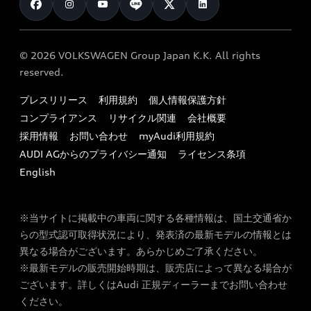
クオリティ
オーナー様向けキャンペーン
e-tronアフターサポート
保証
リコール関連情報
Audi Top Service紹介
© 2026 VOLKSWAGEN Group Japan K.K. All rights
メンテナンス
特定整備適用車一覧
reserved.
myAudi
24時間緊急サポート
リサイクル法
プレスリリース
利用規約
個人情報保護方針
ファイナンス
コンプライアンス
リサイクル関連
会社概要
よくある質問（FAQ）
採用情報
お問い合わせ
myAudi利用規約
キャンペーン / イベント
AUDI AGからのプライバシー通知
ライセンス条項
買取査定
English
※当サイトに掲載中の車両に関する各種情報は、国土交通省か
らの型式認可取得状況により、発表済の最新モデルの情報とは
異なる場合がございます。あらかじめご了承ください。
※最新モデルの販売開始時期は、販売店によって異なる場合が
ございます。詳しくはAudi 正規ディーラーまでお問い合わせ
ください。