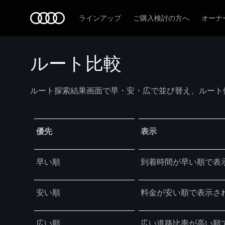
Audi
ラインアップ
ご購入検討の方へ
オーナ
ルート比較
ルート探索結果画面で早・安・広で並び替え、ルート
Table
優先
表示
早い順
到着時間が早い順で表
安い順
料金が安い順で表示さ
広い順
広い道路比率が高い順