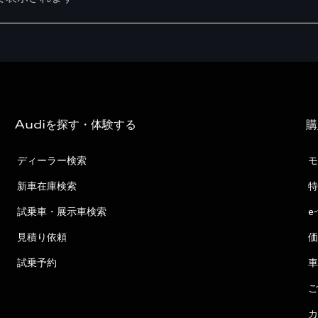
Audiを探す・体験する
購
ディーラー検索
モ
新車在庫検索
特
試乗車・展示車検索
e
見積り依頼
価
試乗予約
車
ご
カ