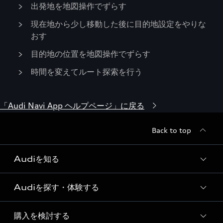
出発地を地図操作でずらす
現在地から少し移動した後に目的地設定をやりな
おす
目的地の位置を地図操作でずらす
時間を変えてルート探索を行う
「Audi Navi App ヘルプページ」に戻る
Back to top
Audiを知る
Audiを探す・体験する
Audi ブランド
Story of Progress
購入を検討する
ディーラー検索