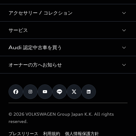
Audi Sport
新車在庫検索
アクセサリー / コレクション
モデル一覧
Formula 1®
試乗車・展示車検索
特別仕様モデル / 限定モデル
デジタルサービス
サービス
純正アクセサリー
見積もり依頼
e-tronラインアップ
Audi exclusive
オンラインショップ
試乗予約
Audi 認定中古車を買う
サービス入庫予約
価格シミュレーション
Audi driving experience
Audi collection
サービスプログラム
車両比較
オーナーの方へお知らせ
Audi認定中古車
アウディナビアプリ
メンテナンス
ご購入サポート
Audi認定中古車検索
お知らせ
車検 / 定期点検
カタログ一覧
クオリティ
オーナー様向けキャンペーン
e-tronアフターサポート
保証
リコール関連情報
Audi Top Service紹介
© 2026 VOLKSWAGEN Group Japan K.K. All rights
メンテナンス
特定整備適用車一覧
reserved.
myAudi
24時間緊急サポート
リサイクル法
プレスリリース
利用規約
個人情報保護方針