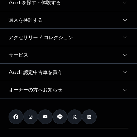
Audiを探す・体験する
Audi ブランド
Story of Progress
購入を検討する
ディーラー検索
Audi Sport
新車在庫検索
アクセサリー / コレクション
モデル一覧
Formula 1®
試乗車・展示車検索
特別仕様モデル / 限定モデル
デジタルサービス
サービス
純正アクセサリー
見積り依頼
e-tronラインアップ
Audi exclusive
オンラインショップ
試乗予約
Audi 認定中古車を買う
サービス入庫予約
価格シミュレーション
Audi driving experience
Audi collection
サービスプログラム
車両比較
オーナーの方へお知らせ
Audi認定中古車
アウディナビアプリ
メンテナンス
ご購入サポート
Audi認定中古車検索
お知らせ
車検 / 定期点検
カタログ一覧
クオリティ
オーナー様向けキャンペーン
e-tronアフターサポート
保証
リコール関連情報
Audi Top Service紹介