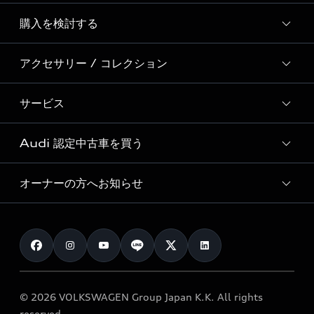
Story of Progress
購入を検討する
ディーラー検索
Audi Sport
新車在庫検索
アクセサリー / コレクション
モデル一覧
Formula 1®
試乗車・展示車検索
特別仕様モデル / 限定モデル
デジタルサービス
サービス
純正アクセサリー
見積り依頼
e-tronラインアップ
Audi exclusive
オンラインショップ
試乗予約
Audi 認定中古車を買う
サービス入庫予約
価格シミュレーション
Audi driving experience
Audi collection
サービスプログラム
車両比較
オーナーの方へお知らせ
Audi認定中古車
アウディナビアプリ
メンテナンス
ご購入サポート
Audi認定中古車検索
お知らせ
車検 / 定期点検
カタログ一覧
クオリティ
オーナー様向けキャンペーン
e-tronアフターサポート
保証
リコール関連情報
Audi Top Service紹介
© 2026 VOLKSWAGEN Group Japan K.K. All rights
メンテナンス
特定整備適用車一覧
reserved.