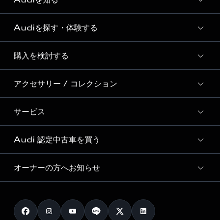
Audiを探す・体験する
Audi ブランド
Story of Progress
購入を検討する
ディーラー検索
Audi Sport
新車在庫検索
アクセサリー / コレクション
モデル一覧
Formula 1®
試乗車・展示車検索
特別仕様モデル / 限定モデル
デジタルサービス
サービス
純正アクセサリー
見積り依頼
e-tronラインアップ
Audi exclusive
オンラインショップ
試乗予約
Audi 認定中古車を買う
サービス入庫予約
価格シミュレーション
Audi driving experience
Audi collection
サービスプログラム
車両比較
オーナーの方へお知らせ
Audi認定中古車
アウディナビアプリ
メンテナンス
ご購入サポート
Audi認定中古車検索
お知らせ
車検 / 定期点検
カタログ一覧
クオリティ
オーナー様向けキャンペーン