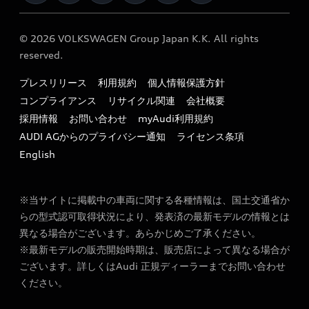
e-tronアフターサポート
保証
リコール関連情報
Audi Top Service紹介
© 2026 VOLKSWAGEN Group Japan K.K. All rights
メンテナンス
特定整備適用車一覧
reserved.
myAudi
24時間緊急サポート
リサイクル法
プレスリリース
利用規約
個人情報保護方針
ファイナンス
コンプライアンス
リサイクル関連
会社概要
よくある質問（FAQ）
採用情報
お問い合わせ
myAudi利用規約
キャンペーン / イベント
AUDI AGからのプライバシー通知
ライセンス条項
買取査定
English
※当サイトに掲載中の車両に関する各種情報は、国土交通省か
らの型式認可取得状況により、発表済の最新モデルの情報とは
異なる場合がございます。あらかじめご了承ください。
※最新モデルの販売開始時期は、販売店によって異なる場合が
ございます。詳しくはAudi 正規ディーラーまでお問い合わせ
ください。