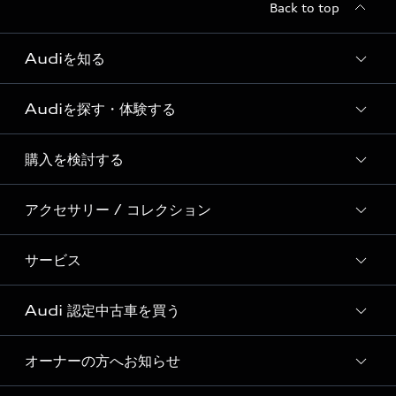
Back to top
Audiを知る
Audiを探す・体験する
Audi ブランド
Story of Progress
購入を検討する
ディーラー検索
Audi Sport
新車在庫検索
アクセサリー / コレクション
モデル一覧
Formula 1®
試乗車・展示車検索
特別仕様モデル / 限定モデル
デジタルサービス
サービス
純正アクセサリー
見積もり依頼
e-tronラインアップ
Audi exclusive
オンラインショップ
試乗予約
Audi 認定中古車を買う
サービス入庫予約
価格シミュレーション
Audi driving experience
Audi collection
サービスプログラム
車両比較
オーナーの方へお知らせ
Audi認定中古車
アウディナビアプリ
メンテナンス
ご購入サポート