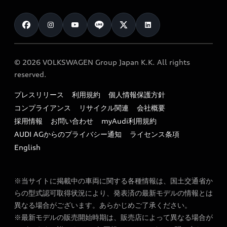
Audi認定中古車検索
お知らせ
車検 / 定期点検
カタログ一覧
クオリティ
オーナー様向けキャンペーン
e-tronアフターサポート
保証
リコール関連情報
Audi Top Service紹介
© 2026 VOLKSWAGEN Group Japan K.K. All rights
メンテナンス
特定整備適用車一覧
reserved.
myAudi
24時間緊急サポート
リサイクル法
プレスリリース
利用規約
個人情報保護方針
ファイナンス
コンプライアンス
リサイクル関連
会社概要
よくある質問（FAQ）
採用情報
お問い合わせ
myAudi利用規約
キャンペーン / イベント
AUDI AGからのプライバシー通知
ライセンス条項
買取査定
English
※当サイトに掲載中の車両に関する各種情報は、国土交通省か
らの型式認可取得状況により、発表済の最新モデルの情報とは
異なる場合がございます。あらかじめご了承ください。
※最新モデルの販売開始時期は、販売店によって異なる場合が