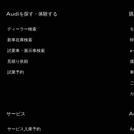
Audiを探す・体験する
購
ディーラー検索
モ
新車在庫検索
特
試乗車・展示車検索
e
見積り依頼
価
試乗予約
車
ご
カ
サービス
A
サービス入庫予約
A