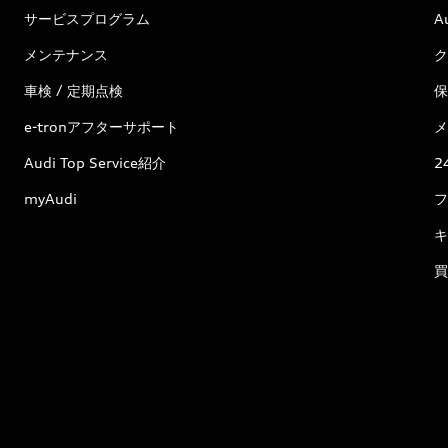
サービスプログラム
A
メンテナンス
ク
車検 / 定期点検
保
e-tronアフターサポート
メ
Audi Top Service紹介
2
myAudi
フ
キ
買