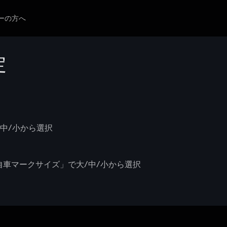
ーの方へ
定
/中/小から選択
「自車マークサイズ」で大/中/小から選択