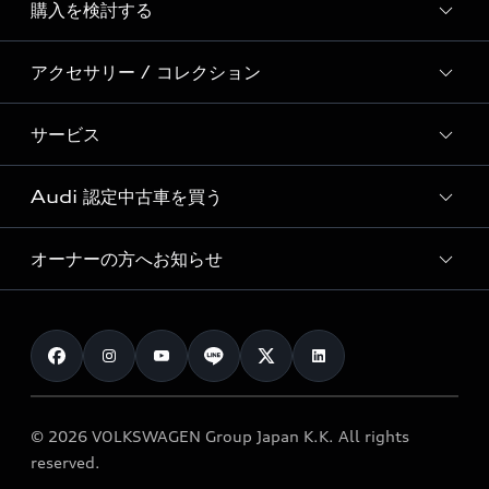
購入を検討する
ディーラー検索
Audi Sport
新車在庫検索
アクセサリー / コレクション
モデル一覧
Formula 1®
試乗車・展示車検索
特別仕様モデル / 限定モデル
デジタルサービス
サービス
純正アクセサリー
見積り依頼
e-tronラインアップ
Audi exclusive
オンラインショップ
試乗予約
Audi 認定中古車を買う
サービス入庫予約
価格シミュレーション
Audi driving experience
Audi collection
サービスプログラム
車両比較
オーナーの方へお知らせ
Audi認定中古車
アウディナビアプリ
メンテナンス
ご購入サポート
Audi認定中古車検索
お知らせ
車検 / 定期点検
カタログ一覧
クオリティ
オーナー様向けキャンペーン
e-tronアフターサポート
保証
リコール関連情報
Audi Top Service紹介
© 2026 VOLKSWAGEN Group Japan K.K. All rights
メンテナンス
特定整備適用車一覧
reserved.
myAudi
24時間緊急サポート