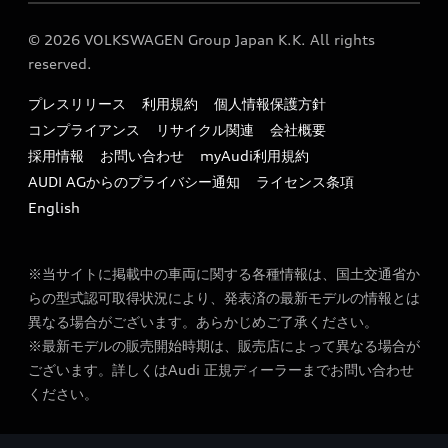
保証
リコール関連情報
Audi Top Service紹介
© 2026 VOLKSWAGEN Group Japan K.K. All rights
メンテナンス
特定整備適用車一覧
reserved.
myAudi
24時間緊急サポート
リサイクル法
プレスリリース
利用規約
個人情報保護方針
ファイナンス
コンプライアンス
リサイクル関連
会社概要
よくある質問（FAQ）
採用情報
お問い合わせ
myAudi利用規約
キャンペーン / イベント
AUDI AGからのプライバシー通知
ライセンス条項
買取査定
English
※当サイトに掲載中の車両に関する各種情報は、国土交通省か
らの型式認可取得状況により、発表済の最新モデルの情報とは
異なる場合がございます。あらかじめご了承ください。
※最新モデルの販売開始時期は、販売店によって異なる場合が
ございます。詳しくはAudi 正規ディーラーまでお問い合わせ
ください。