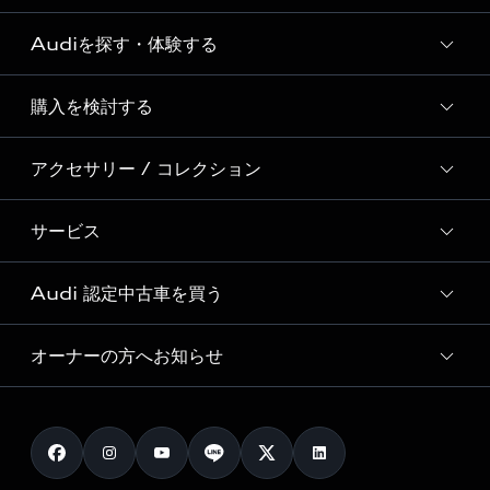
Audiを探す・体験する
Audi ブランド
Story of Progress
購入を検討する
ディーラー検索
Audi Sport
新車在庫検索
アクセサリー / コレクション
モデル一覧
Formula 1®
試乗車・展示車検索
特別仕様モデル / 限定モデル
デジタルサービス
サービス
純正アクセサリー
見積り依頼
e-tronラインアップ
Audi exclusive
オンラインショップ
試乗予約
Audi 認定中古車を買う
サービス入庫予約
価格シミュレーション
Audi driving experience
Audi collection
サービスプログラム
車両比較
オーナーの方へお知らせ
Audi認定中古車
アウディナビアプリ
メンテナンス
ご購入サポート
Audi認定中古車検索
お知らせ
車検 / 定期点検
カタログ一覧
クオリティ
オーナー様向けキャンペーン
e-tronアフターサポート