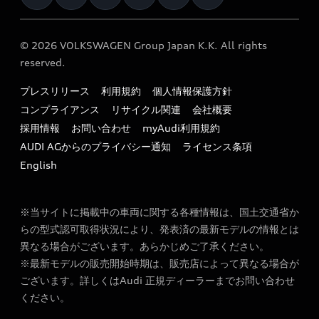
オーナー様向けキャンペーン
e-tronアフターサポート
保証
リコール関連情報
Audi Top Service紹介
© 2026 VOLKSWAGEN Group Japan K.K. All rights
メンテナンス
特定整備適用車一覧
reserved.
myAudi
24時間緊急サポート
リサイクル法
プレスリリース
利用規約
個人情報保護方針
ファイナンス
コンプライアンス
リサイクル関連
会社概要
よくある質問（FAQ）
採用情報
お問い合わせ
myAudi利用規約
キャンペーン / イベント
AUDI AGからのプライバシー通知
ライセンス条項
買取査定
English
※当サイトに掲載中の車両に関する各種情報は、国土交通省か
らの型式認可取得状況により、発表済の最新モデルの情報とは
異なる場合がございます。あらかじめご了承ください。
※最新モデルの販売開始時期は、販売店によって異なる場合が
ございます。詳しくはAudi 正規ディーラーまでお問い合わせ
ください。