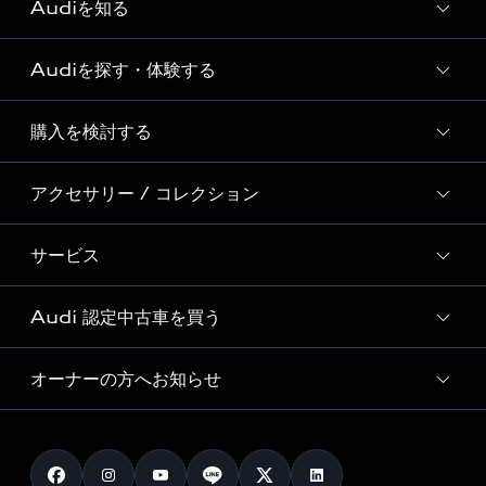
Audiを知る
Audiを探す・体験する
Audi ブランド
Story of Progress
購入を検討する
ディーラー検索
Audi Sport
新車在庫検索
アクセサリー / コレクション
モデル一覧
Formula 1®
試乗車・展示車検索
特別仕様モデル / 限定モデル
デジタルサービス
サービス
純正アクセサリー
見積り依頼
e-tronラインアップ
Audi exclusive
オンラインショップ
試乗予約
Audi 認定中古車を買う
サービス入庫予約
価格シミュレーション
Audi driving experience
Audi collection
サービスプログラム
車両比較
オーナーの方へお知らせ
Audi認定中古車
アウディナビアプリ
メンテナンス
ご購入サポート
Audi認定中古車検索
お知らせ
車検 / 定期点検
カタログ一覧
クオリティ