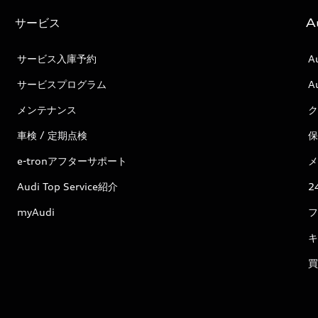
サービス
A
サービス入庫予約
A
サービスプログラム
A
メンテナンス
ク
車検 / 定期点検
保
e-tronアフターサポート
メ
Audi Top Service紹介
2
myAudi
フ
キ
買