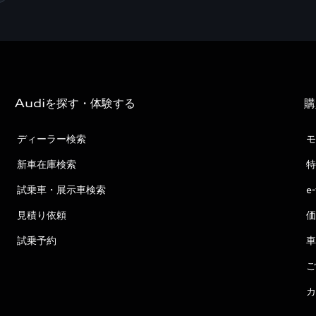
Audiを探す・体験する
購
ディーラー検索
モ
新車在庫検索
特
試乗車・展示車検索
e
見積り依頼
価
試乗予約
車
ご
カ