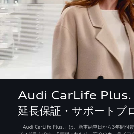
Audi CarLife Plus.
延長保証・サポートプ
「Audi CarLife Plus.」は、新車納車日から3年