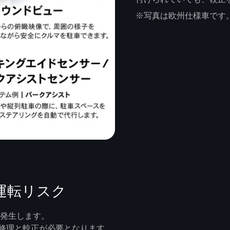
※写真は欧州仕様車です
運転リスク
が発生します。
修理と較正が必要となります。