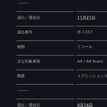
--------
届出／通知日
11月21日
届出番号
外-1351
種類
リコール
主な対象車両
A4 / A4 Avant
概要
イグニッション
--------
届出／通知日
4月14日