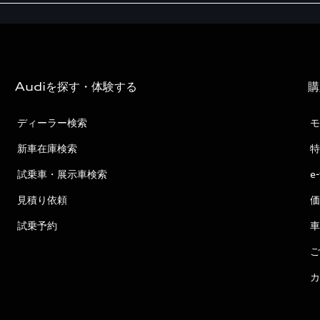
Audiを探す・体験する
購
ディーラー検索
モ
新車在庫検索
特
試乗車・展示車検索
e
見積り依頼
価
試乗予約
車
ご
カ