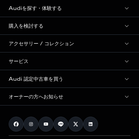
Audiを探す・体験する
Audi ブランド
Story of Progress
購入を検討する
ディーラー検索
Audi Sport
新車在庫検索
アクセサリー / コレクション
モデル一覧
Formula 1®
試乗車・展示車検索
特別仕様モデル / 限定モデル
デジタルサービス
サービス
純正アクセサリー
見積り依頼
e-tronラインアップ
Audi exclusive
オンラインショップ
試乗予約
Audi 認定中古車を買う
サービス入庫予約
価格シミュレーション
Audi driving experience
Audi collection
サービスプログラム
車両比較
オーナーの方へお知らせ
Audi認定中古車
アウディナビアプリ
メンテナンス
ご購入サポート
Audi認定中古車検索
お知らせ
車検 / 定期点検
カタログ一覧
クオリティ
オーナー様向けキャンペーン
e-tronアフターサポート
保証