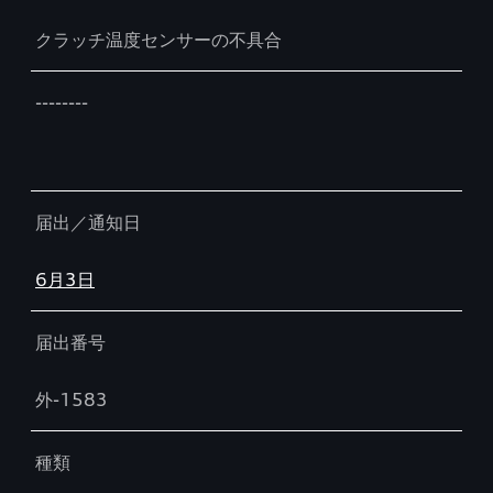
クラッチ温度センサーの不具合
--------
届出／通知日
6月3日
届出番号
外-1583
種類