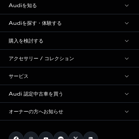
Audiを知る
Audiを探す・体験する
Audi ブランド
Story of Progress
購入を検討する
ディーラー検索
Audi Sport
新車在庫検索
アクセサリー / コレクション
モデル一覧
Formula 1®
試乗車・展示車検索
特別仕様モデル / 限定モデル
デジタルサービス
サービス
純正アクセサリー
見積り依頼
e-tronラインアップ
Audi exclusive
オンラインショップ
試乗予約
Audi 認定中古車を買う
サービス入庫予約
価格シミュレーション
Audi driving experience
Audi collection
サービスプログラム
車両比較
オーナーの方へお知らせ
Audi認定中古車
アウディナビアプリ
メンテナンス
ご購入サポート
Audi認定中古車検索
お知らせ
車検 / 定期点検
カタログ一覧
クオリティ