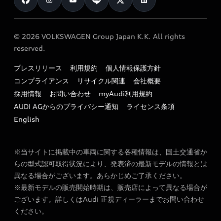
オーナー様向けキャンペーン
e-tronアフターサポート
保証
リコール関連情報
Audi Top Service紹介
© 2026 VOLKSWAGEN Group Japan K.K. All rights
メンテナンス
特定整備適用車一覧
reserved.
myAudi
24時間緊急サポート
リサイクル法
プレスリリース
利用規約
個人情報保護方針
ファイナンス
コンプライアンス
リサイクル関連
会社概要
よくある質問（FAQ）
採用情報
お問い合わせ
myAudi利用規約
キャンペーン / イベント
AUDI AGからのプライバシー通知
ライセンス条項
買取査定
English
※当サイトに掲載中の車両に関する各種情報は、国土交通省か
らの型式認可取得状況により、発表済の最新モデルの情報とは
異なる場合がございます。あらかじめご了承ください。
※最新モデルの販売開始時期は、販売店によって異なる場合が
ございます。詳しくはAudi 正規ディーラーまでお問い合わせ
ください。