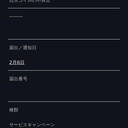
点火コイルの不具合
--------
届出／通知日
2月6日
届出番号
種類
サービスキャンペーン