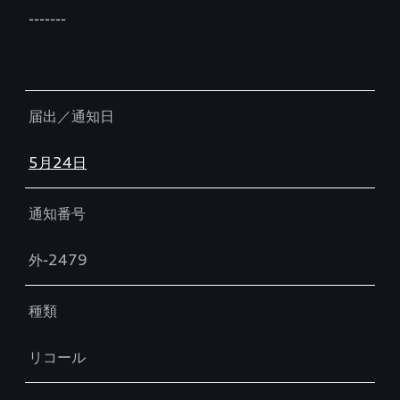
-------
届出／通知日
5月24日
通知番号
外-2479
種類
リコール