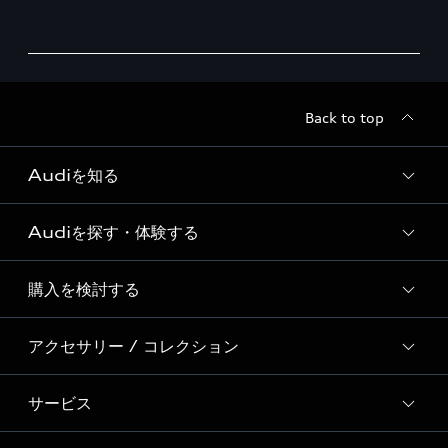
Back to top
Audiを知る
Audiを探す・体験する
Audi ブランド
Story of Progress
購入を検討する
ディーラー検索
Audi Sport
新車在庫検索
アクセサリー / コレクション
モデル一覧
Formula 1®
試乗車・展示車検索
特別仕様モデル / 限定モデル
デジタルサービス
サービス
純正アクセサリー
見積り依頼
e-tronラインアップ
Audi exclusive