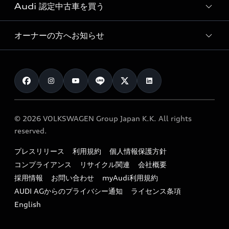
オンラインショップ
試乗予約
Audi 認定中古車を買う
サービス入庫予約
価格シミュレーション
Audi driving experience
Audi collection
サービスプログラム
車両比較
オーナーの方へお知らせ
Audi認定中古車
アウディナビアプリ
メンテナンス
ご購入サポート
Audi認定中古車検索
お知らせ
車検 / 定期点検
カタログ一覧
クオリティ
オーナー様向けキャンペーン
e-tronアフターサポート
保証
リコール関連情報
Audi Top Service紹介
© 2026 VOLKSWAGEN Group Japan K.K. All rights
メンテナンス
特定整備適用車一覧
reserved.
myAudi
24時間緊急サポート
リサイクル法
プレスリリース
利用規約
個人情報保護方針
ファイナンス
コンプライアンス
リサイクル関連
会社概要
よくある質問（FAQ）
採用情報
お問い合わせ
myAudi利用規約
キャンペーン / イベント
AUDI AGからのプライバシー通知
ライセンス条項
買取査定
English