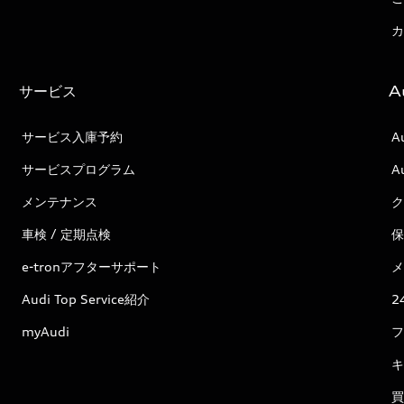
カ
サービス
A
サービス入庫予約
A
サービスプログラム
A
メンテナンス
ク
車検 / 定期点検
保
e-tronアフターサポート
メ
Audi Top Service紹介
2
myAudi
フ
キ
買