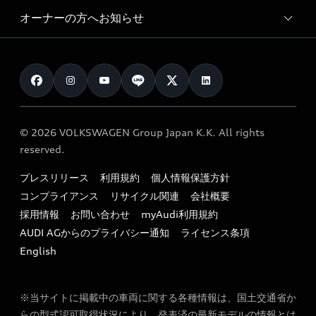
サービスプログラム
車両比較
オーナーの方へお知らせ
Audi認定中古車
アウディナビアプリ
メンテナンス
ご購入サポート
Audi認定中古車検索
お知らせ
車検 / 定期点検
カタログ一覧
クオリティ
オーナー様向けキャンペーン
e-tronアフターサポート
保証
リコール関連情報
Audi Top Service紹介
© 2026 VOLKSWAGEN Group Japan K.K. All rights
メンテナンス
特定整備適用車一覧
reserved.
myAudi
24時間緊急サポート
リサイクル法
プレスリリース
利用規約
個人情報保護方針
ファイナンス
コンプライアンス
リサイクル関連
会社概要
よくある質問（FAQ）
採用情報
お問い合わせ
myAudi利用規約
キャンペーン / イベント
AUDI AGからのプライバシー通知
ライセンス条項
買取査定
English
※当サイトに掲載中の車両に関する各種情報は、国土交通省か
らの型式認可取得状況により、発表済の最新モデルの情報とは