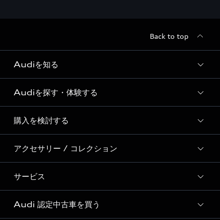
Back to top
Audiを知る
Audiを探す・体験する
Audi ブランド
Story of Progress
購入を検討する
ディーラー検索
Audi Sport
新車在庫検索
アクセサリー / コレクション
モデル一覧
Formula 1®
試乗車・展示車検索
特別仕様モデル / 限定モデル
デジタルサービス
サービス
純正アクセサリー
見積もり依頼
e-tronラインアップ
Audi exclusive
オンラインショップ
試乗予約
Audi 認定中古車を買う
サービス入庫予約
価格シミュレーション
Audi driving experience
Audi collection