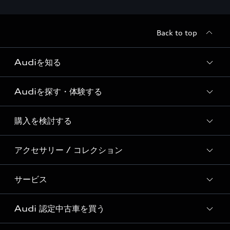
Back to top
Audiを知る
Audiを探す・体験する
Audi ブランド
Story of Progress
購入を検討する
ディーラー検索
Audi Sport
新車在庫検索
アクセサリー / コレクション
モデル一覧
Formula 1®
試乗車・展示車検索
特別仕様モデル / 限定モデル
デジタルサービス
サービス
純正アクセサリー
見積り依頼
e-tronラインアップ
Audi exclusive
オンラインショップ
試乗予約
Audi 認定中古車を買う
サービス入庫予約
価格シミュレーション
Audi driving experience
Audi collection