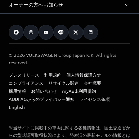
サービスプログラム
車両比較
オーナーの方へお知らせ
Audi認定中古車
アウディナビアプリ
メンテナンス
ご購入サポート
Audi認定中古車検索
お知らせ
車検 / 定期点検
カタログ一覧
クオリティ
オーナー様向けキャンペーン
e-tronアフターサポート
保証
リコール関連情報
Audi Top Service紹介
© 2026 VOLKSWAGEN Group Japan K.K. All rights
メンテナンス
特定整備適用車一覧
reserved.
myAudi
24時間緊急サポート
リサイクル法
プレスリリース
利用規約
個人情報保護方針
ファイナンス
コンプライアンス
リサイクル関連
会社概要
よくある質問（FAQ）
採用情報
お問い合わせ
myAudi利用規約
キャンペーン / イベント
AUDI AGからのプライバシー通知
ライセンス条項
買取査定
English
※当サイトに掲載中の車両に関する各種情報は、国土交通省か
らの型式認可取得状況により、発表済の最新モデルの情報とは