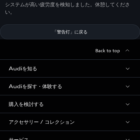
システムが高い疲労度を検知しました。休憩してくださ
い。
「警告灯」に戻る
Back to top
Audiを知る
Audiを探す・体験する
Audi ブランド
Story of Progress
購入を検討する
ディーラー検索
Audi Sport
新車在庫検索
アクセサリー / コレクション
モデル一覧
Formula 1®
試乗車・展示車検索
特別仕様モデル / 限定モデル
デジタルサービス
サービス