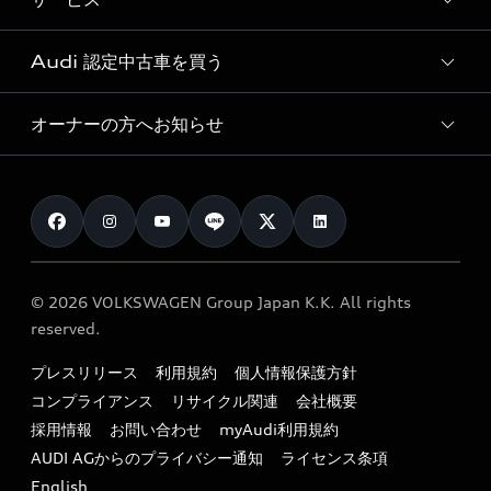
純正アクセサリー
見積り依頼
e-tronラインアップ
Audi exclusive
オンラインショップ
試乗予約
Audi 認定中古車を買う
サービス入庫予約
価格シミュレーション
Audi driving experience
Audi collection
サービスプログラム
車両比較
オーナーの方へお知らせ
Audi認定中古車
アウディナビアプリ
メンテナンス
ご購入サポート
Audi認定中古車検索
お知らせ
車検 / 定期点検
カタログ一覧
クオリティ
オーナー様向けキャンペーン
e-tronアフターサポート
保証
リコール関連情報
Audi Top Service紹介
© 2026 VOLKSWAGEN Group Japan K.K. All rights
メンテナンス
特定整備適用車一覧
reserved.
myAudi
24時間緊急サポート
リサイクル法
プレスリリース
利用規約
個人情報保護方針
ファイナンス
コンプライアンス
リサイクル関連
会社概要
よくある質問（FAQ）
採用情報
お問い合わせ
myAudi利用規約
キャンペーン / イベント
AUDI AGからのプライバシー通知
ライセンス条項
買取査定
English