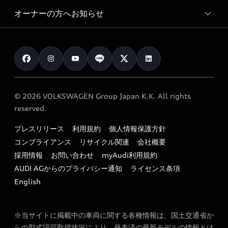
サービスプログラム
車両比較
オーナーの方へお知らせ
Audi認定中古車
アウディナビアプリ
メンテナンス
ご購入サポート
Audi認定中古車検索
お知らせ
車検 / 定期点検
カタログ一覧
クオリティ
オーナー様向けキャンペーン
e-tronアフターサポート
保証
リコール関連情報
Audi Top Service紹介
© 2026 VOLKSWAGEN Group Japan K.K. All rights
メンテナンス
特定整備適用車一覧
reserved.
myAudi
24時間緊急サポート
リサイクル法
プレスリリース
利用規約
個人情報保護方針
ファイナンス
コンプライアンス
リサイクル関連
会社概要
よくある質問（FAQ）
採用情報
お問い合わせ
myAudi利用規約
キャンペーン / イベント
AUDI AGからのプライバシー通知
ライセンス条項
買取査定
English
※当サイトに掲載中の車両に関する各種情報は、国土交通省か
らの型式認可取得状況により、発表済の最新モデルの情報とは