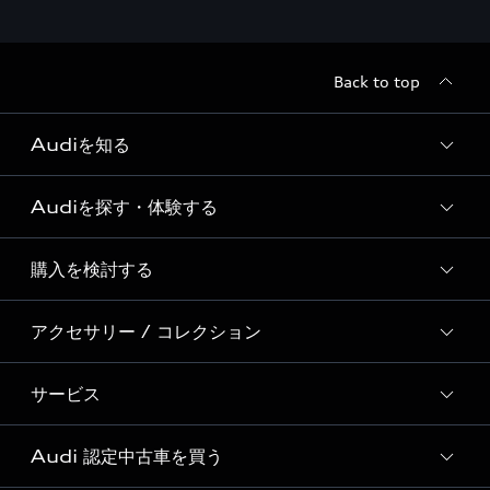
Back to top
Audiを知る
Audiを探す・体験する
Audi ブランド
Story of Progress
購入を検討する
ディーラー検索
Audi Sport
新車在庫検索
アクセサリー / コレクション
モデル一覧
Formula 1®
試乗車・展示車検索
特別仕様モデル / 限定モデル
デジタルサービス
サービス
純正アクセサリー
見積り依頼
e-tronラインアップ
Audi exclusive
オンラインショップ
試乗予約
Audi 認定中古車を買う
サービス入庫予約
価格シミュレーション
Audi driving experience
Audi collection