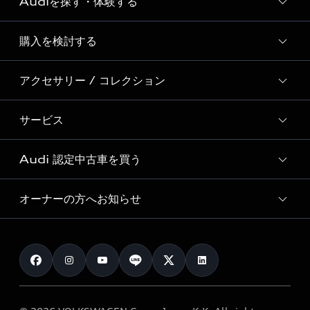
Audiを探す・体験する
Audi ブランド
Story of Progress
購入を検討する
ディーラー検索
Audi Sport
新車在庫検索
アクセサリー / コレクション
モデル一覧
Formula 1®
試乗車・展示車検索
特別仕様モデル / 限定モデル
デジタルサービス
サービス
純正アクセサリー
見積り依頼
e-tronラインアップ
Audi exclusive
オンラインショップ
試乗予約
Audi 認定中古車を買う
サービス入庫予約
価格シミュレーション
Audi driving experience
Audi collection
サービスプログラム
車両比較
オーナーの方へお知らせ
Audi認定中古車
アウディナビアプリ
メンテナンス
ご購入サポート
Audi認定中古車検索
お知らせ
車検 / 定期点検
カタログ一覧
クオリティ
オーナー様向けキャンペーン
e-tronアフターサポート
保証
リコール関連情報
Audi Top Service紹介