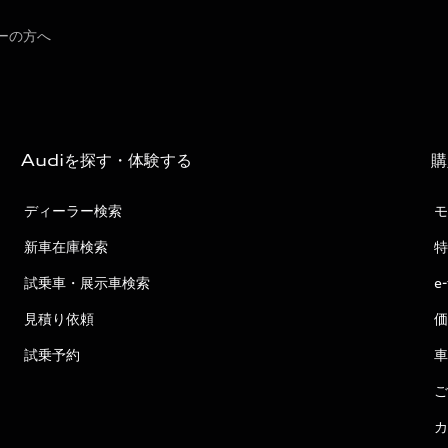
ーの方へ
Audiを探す・体験する
購
ディーラー検索
モ
新車在庫検索
特
試乗車・展示車検索
e
見積り依頼
価
試乗予約
車
ご
カ