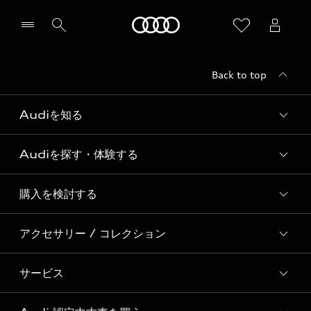
Audi
Back to top
Audiを知る
Audiを探す・体験する
Audi ブランド
Story of Progress
購入を検討する
ディーラー検索
Audi Sport
新車在庫検索
アクセサリー / コレクション
モデル一覧
Formula 1®
試乗車・展示車検索
特別仕様モデル / 限定モデル
デジタルサービス
サービス
純正アクセサリー
見積り依頼
e-tronラインアップ
Audi exclusive
オンラインショップ
試乗予約