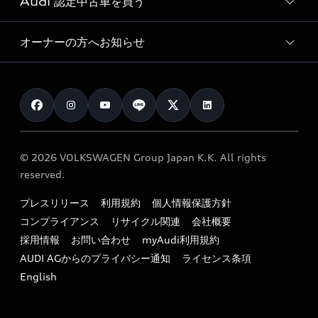
Audi 認定中古車を買う
サービス入庫予約
価格シミュレーション
Audi driving experience
Audi collection
サービスプログラム
車両比較
オーナーの方へお知らせ
Audi認定中古車
アウディナビアプリ
メンテナンス
ご購入サポート
Audi認定中古車検索
お知らせ
車検 / 定期点検
カタログ一覧
クオリティ
オーナー様向けキャンペーン
e-tronアフターサポート
保証
リコール関連情報
Audi Top Service紹介
© 2026 VOLKSWAGEN Group Japan K.K. All rights
メンテナンス
特定整備適用車一覧
reserved.
myAudi
24時間緊急サポート
リサイクル法
プレスリリース
利用規約
個人情報保護方針
ファイナンス
コンプライアンス
リサイクル関連
会社概要
よくある質問（FAQ）
採用情報
お問い合わせ
myAudi利用規約
キャンペーン / イベント
AUDI AGからのプライバシー通知
ライセンス条項
買取査定
English