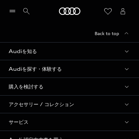
Audi
Back to top
Audiを知る
Audiを探す・体験する
Audi ブランド
Story of Progress
購入を検討する
ディーラー検索
Audi Sport
新車在庫検索
アクセサリー / コレクション
モデル一覧
Formula 1®
試乗車・展示車検索
特別仕様モデル / 限定モデル
デジタルサービス
サービス
純正アクセサリー
見積もり依頼
e-tronラインアップ
Audi exclusive
オンラインショップ
試乗予約