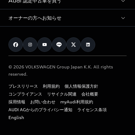
Audi 認定中古車を買う
サービス入庫予約
価格シミュレーション
Audi driving experience
Audi collection
サービスプログラム
車両比較
オーナーの方へお知らせ
Audi認定中古車
アウディナビアプリ
メンテナンス
ご購入サポート
Audi認定中古車検索
お知らせ
車検 / 定期点検
カタログ一覧
クオリティ
オーナー様向けキャンペーン
e-tronアフターサポート
保証
リコール関連情報
Audi Top Service紹介
© 2026 VOLKSWAGEN Group Japan K.K. All rights
メンテナンス
特定整備適用車一覧
reserved.
myAudi
24時間緊急サポート
リサイクル法
プレスリリース
利用規約
個人情報保護方針
ファイナンス
コンプライアンス
リサイクル関連
会社概要
よくある質問（FAQ）
採用情報
お問い合わせ
myAudi利用規約
キャンペーン / イベント
AUDI AGからのプライバシー通知
ライセンス条項
買取査定
English