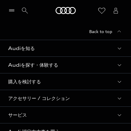
Audi
Back to top
Audiを知る
Audiを探す・体験する
Audi ブランド
Story of Progress
購入を検討する
ディーラー検索
Audi Sport
新車在庫検索
アクセサリー / コレクション
モデル一覧
Formula 1®
試乗車・展示車検索
特別仕様モデル / 限定モデル
デジタルサービス
サービス
純正アクセサリー
見積り依頼
e-tronラインアップ
Audi exclusive
オンラインショップ
試乗予約