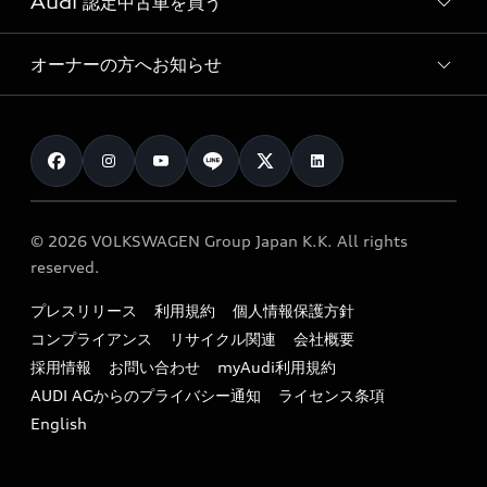
Audi 認定中古車を買う
サービス入庫予約
価格シミュレーション
Audi driving experience
Audi collection
サービスプログラム
車両比較
オーナーの方へお知らせ
Audi認定中古車
アウディナビアプリ
メンテナンス
ご購入サポート
Audi認定中古車検索
お知らせ
車検 / 定期点検
カタログ一覧
クオリティ
オーナー様向けキャンペーン
e-tronアフターサポート
保証
リコール関連情報
Audi Top Service紹介
© 2026 VOLKSWAGEN Group Japan K.K. All rights
メンテナンス
特定整備適用車一覧
reserved.
myAudi
24時間緊急サポート
リサイクル法
プレスリリース
利用規約
個人情報保護方針
ファイナンス
コンプライアンス
リサイクル関連
会社概要
よくある質問（FAQ）
採用情報
お問い合わせ
myAudi利用規約
キャンペーン / イベント
AUDI AGからのプライバシー通知
ライセンス条項
買取査定
English