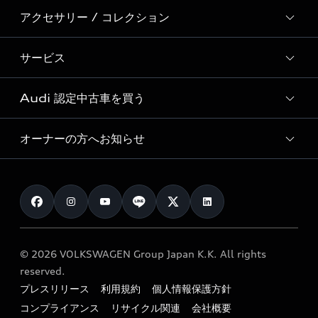
新車在庫検索
アクセサリー / コレクション
モデル一覧
Formula 1®
試乗車・展示車検索
特別仕様モデル / 限定モデル
デジタルサービス
サービス
純正アクセサリー
見積もり依頼
e-tronラインアップ
Audi exclusive
オンラインショップ
試乗予約
Audi 認定中古車を買う
サービス入庫予約
価格シミュレーション
Audi driving experience
Audi collection
サービスプログラム
車両比較
オーナーの方へお知らせ
Audi認定中古車
アウディナビアプリ
メンテナンス
ご購入サポート
Audi認定中古車検索
お知らせ
車検 / 定期点検
カタログ一覧
クオリティ
オーナー様向けキャンペーン
e-tronアフターサポート
保証
リコール関連情報
Audi Top Service紹介
© 2026 VOLKSWAGEN Group Japan K.K. All rights
メンテナンス
特定整備適用車一覧
reserved.
myAudi
24時間緊急サポート
プレスリリース
利用規約
個人情報保護方針
リサイクル法
コンプライアンス
リサイクル関連
会社概要
ファイナンス