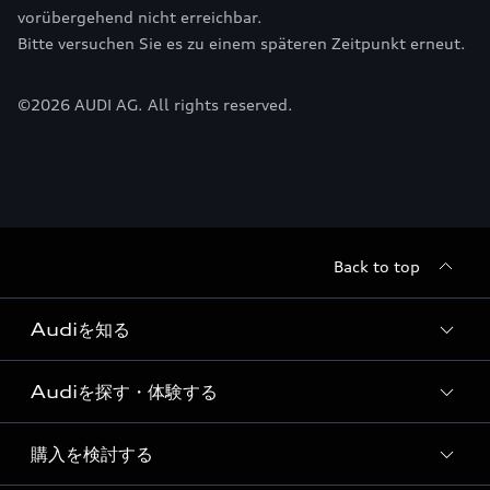
vorübergehend nicht erreichbar.
Bitte versuchen Sie es zu einem späteren Zeitpunkt erneut.
©
2026
AUDI AG. All rights reserved.
Back to top
Audiを知る
Audiを探す・体験する
Audi ブランド
Story of Progress
購入を検討する
ディーラー検索
Audi Sport