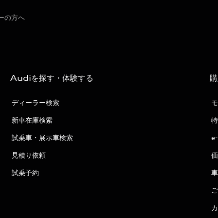
ーの方へ
Audiを探す・体験する
購
ディーラー検索
モ
新車在庫検索
特
試乗車・展示車検索
e
見積り依頼
価
試乗予約
車
ご
カ