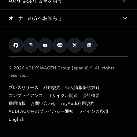
Audi 認定中古車を買う
サービス入庫予約
価格シミュレーション
Audi driving experience
Audi collection
サービスプログラム
車両比較
オーナーの方へお知らせ
Audi認定中古車
アウディナビアプリ
メンテナンス
ご購入サポート
Audi認定中古車検索
お知らせ
車検 / 定期点検
カタログ一覧
クオリティ
オーナー様向けキャンペーン
e-tronアフターサポート
保証
リコール関連情報
Audi Top Service紹介
© 2026 VOLKSWAGEN Group Japan K.K. All rights
メンテナンス
特定整備適用車一覧
reserved.
myAudi
24時間緊急サポート
リサイクル法
プレスリリース
利用規約
個人情報保護方針
ファイナンス
コンプライアンス
リサイクル関連
会社概要
よくある質問（FAQ）
採用情報
お問い合わせ
myAudi利用規約
キャンペーン / イベント
AUDI AGからのプライバシー通知
ライセンス条項
買取査定
English