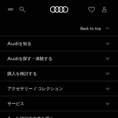
Audi
Back to top
Audiを知る
Audiを探す・体験する
Audi ブランド
Story of Progress
購入を検討する
ディーラー検索
Audi Sport
新車在庫検索
アクセサリー / コレクション
モデル一覧
Formula 1®
試乗車・展示車検索
特別仕様モデル / 限定モデル
デジタルサービス
サービス
純正アクセサリー
見積り依頼
e-tronラインアップ
Audi exclusive
オンラインショップ
試乗予約