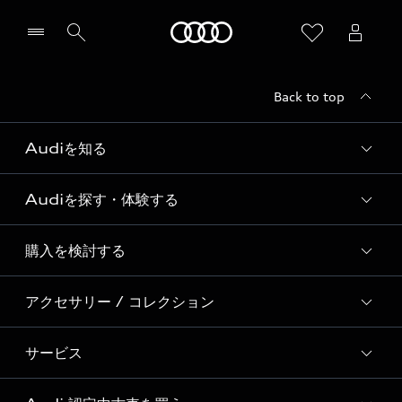
Audi
Back to top
Audiを知る
Audiを探す・体験する
Audi ブランド
Story of Progress
購入を検討する
ディーラー検索
Audi Sport
新車在庫検索
アクセサリー / コレクション
モデル一覧
Formula 1®
試乗車・展示車検索
特別仕様モデル / 限定モデル
デジタルサービス
サービス
純正アクセサリー
見積り依頼
e-tronラインアップ
Audi exclusive
オンラインショップ
試乗予約