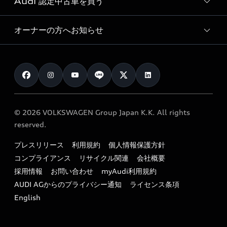
Audi 認定中古車を買う
サービス入庫予約
価格シミュレーション
Audi driving experience
Audi collection
サービスプログラム
車両比較
オーナーの方へお知らせ
Audi認定中古車
アウディナビアプリ
メンテナンス
ご購入サポート
Audi認定中古車検索
お知らせ
車検 / 定期点検
カタログ一覧
クオリティ
オーナー様向けキャンペーン
e-tronアフターサポート
保証
リコール関連情報
Audi Top Service紹介
© 2026 VOLKSWAGEN Group Japan K.K. All rights
メンテナンス
特定整備適用車一覧
reserved.
myAudi
24時間緊急サポート
リサイクル法
プレスリリース
利用規約
個人情報保護方針
ファイナンス
コンプライアンス
リサイクル関連
会社概要
よくある質問（FAQ）
採用情報
お問い合わせ
myAudi利用規約
キャンペーン / イベント
AUDI AGからのプライバシー通知
ライセンス条項
買取査定
English