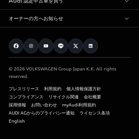
Audi 認定中古車を買う
サービス入庫予約
価格シミュレーション
Audi driving experience
Audi collection
サービスプログラム
車両比較
オーナーの方へお知らせ
Audi認定中古車
アウディナビアプリ
メンテナンス
ご購入サポート
Audi認定中古車検索
お知らせ
車検 / 定期点検
カタログ一覧
クオリティ
オーナー様向けキャンペーン
e-tronアフターサポート
保証
リコール関連情報
Audi Top Service紹介
© 2026 VOLKSWAGEN Group Japan K.K. All rights
メンテナンス
特定整備適用車一覧
reserved.
myAudi
24時間緊急サポート
リサイクル法
プレスリリース
利用規約
個人情報保護方針
ファイナンス
コンプライアンス
リサイクル関連
会社概要
よくある質問（FAQ）
採用情報
お問い合わせ
myAudi利用規約
キャンペーン / イベント
AUDI AGからのプライバシー通知
ライセンス条項
買取査定
English