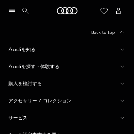
Audi
Back to top
Audiを知る
Audiを探す・体験する
Audi ブランド
Story of Progress
購入を検討する
ディーラー検索
Audi Sport
新車在庫検索
アクセサリー / コレクション
モデル一覧
Formula 1®
試乗車・展示車検索
特別仕様モデル / 限定モデル
デジタルサービス
サービス
純正アクセサリー
見積り依頼
e-tronラインアップ
Audi exclusive
オンラインショップ
試乗予約