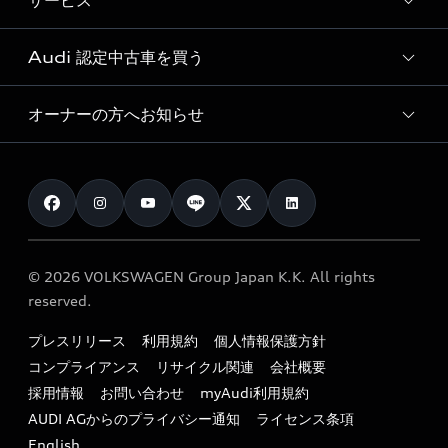
サービス
純正アクセサリー
見積り依頼
e-tronラインアップ
Audi exclusive
オンラインショップ
試乗予約
Audi 認定中古車を買う
サービス入庫予約
価格シミュレーション
Audi driving experience
Audi collection
サービスプログラム
車両比較
オーナーの方へお知らせ
Audi認定中古車
アウディナビアプリ
メンテナンス
ご購入サポート
Audi認定中古車検索
お知らせ
車検 / 定期点検
カタログ一覧
クオリティ
オーナー様向けキャンペーン
e-tronアフターサポート
保証
リコール関連情報
Audi Top Service紹介
© 2026 VOLKSWAGEN Group Japan K.K. All rights
メンテナンス
特定整備適用車一覧
reserved.
myAudi
24時間緊急サポート
リサイクル法
プレスリリース
利用規約
個人情報保護方針
ファイナンス
コンプライアンス
リサイクル関連
会社概要
よくある質問（FAQ）
採用情報
お問い合わせ
myAudi利用規約
キャンペーン / イベント
AUDI AGからのプライバシー通知
ライセンス条項
買取査定
English