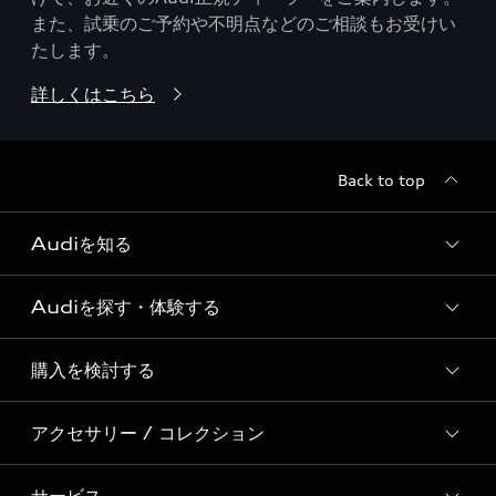
また、試乗のご予約や不明点などのご相談もお受けい
たします。
詳しくはこちら
Back to top
Audiを知る
Audiを探す・体験する
Audi ブランド
Story of Progress
購入を検討する
ディーラー検索
Audi Sport
新車在庫検索
アクセサリー / コレクション
モデル一覧
Formula 1®
試乗車・展示車検索
特別仕様モデル / 限定モデル
デジタルサービス