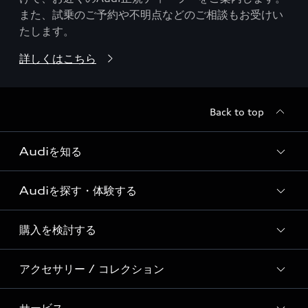
また、試乗のご予約や不明点などのご相談もお受けい
たします。
詳しくはこちら
Back to top
Audiを知る
Audiを探す・体験する
Audi ブランド
Story of Progress
購入を検討する
ディーラー検索
Audi Sport
新車在庫検索
アクセサリー / コレクション
モデル一覧
Formula 1®
試乗車・展示車検索
特別仕様モデル / 限定モデル
デジタルサービス