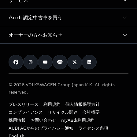
サービス
純正アクセサリー
見積り依頼
e-tronラインアップ
Audi exclusive
オンラインショップ
試乗予約
Audi 認定中古車を買う
サービス入庫予約
価格シミュレーション
Audi driving experience
Audi collection
サービスプログラム
車両比較
オーナーの方へお知らせ
Audi認定中古車
アウディナビアプリ
メンテナンス
ご購入サポート
Audi認定中古車検索
お知らせ
車検 / 定期点検
カタログ一覧
クオリティ
オーナー様向けキャンペーン
e-tronアフターサポート
保証
リコール関連情報
Audi Top Service紹介
© 2026 VOLKSWAGEN Group Japan K.K. All rights
メンテナンス
特定整備適用車一覧
reserved.
myAudi
24時間緊急サポート
リサイクル法
プレスリリース
利用規約
個人情報保護方針
ファイナンス
コンプライアンス
リサイクル関連
会社概要
よくある質問（FAQ）
採用情報
お問い合わせ
myAudi利用規約
キャンペーン / イベント
AUDI AGからのプライバシー通知
ライセンス条項
買取査定
English