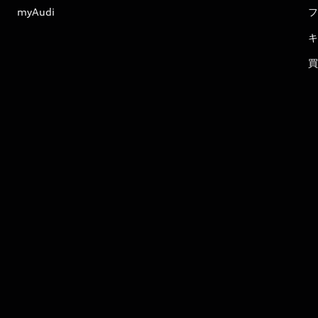
myAudi
フ
キ
買