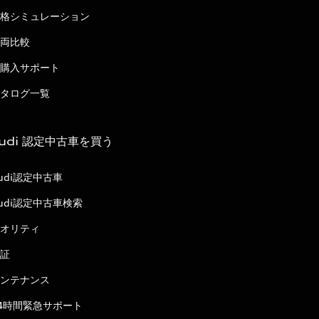
格シミュレーション
両比較
購入サポート
タログ一覧
udi 認定中古車を買う
udi認定中古車
udi認定中古車検索
オリティ
証
ンテナンス
4時間緊急サポート