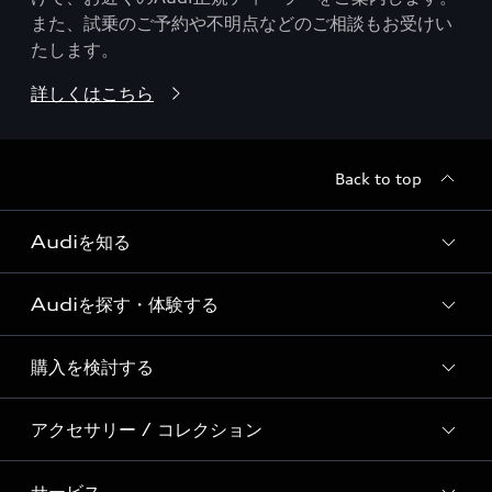
また、試乗のご予約や不明点などのご相談もお受けい
たします。
詳しくはこちら
Back to top
Audiを知る
Audiを探す・体験する
Audi ブランド
Story of Progress
購入を検討する
ディーラー検索
Audi Sport
新車在庫検索
アクセサリー / コレクション
モデル一覧
Formula 1®
試乗車・展示車検索
特別仕様モデル / 限定モデル
デジタルサービス