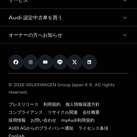
サービス
純正アクセサリー
見積り依頼
e-tronラインアップ
Audi exclusive
オンラインショップ
試乗予約
Audi 認定中古車を買う
サービス入庫予約
価格シミュレーション
Audi driving experience
Audi collection
サービスプログラム
車両比較
オーナーの方へお知らせ
Audi認定中古車
アウディナビアプリ
メンテナンス
ご購入サポート
Audi認定中古車検索
お知らせ
車検 / 定期点検
カタログ一覧
クオリティ
オーナー様向けキャンペーン
e-tronアフターサポート
保証
リコール関連情報
Audi Top Service紹介
© 2026 VOLKSWAGEN Group Japan K.K. All rights
メンテナンス
特定整備適用車一覧
reserved.
myAudi
24時間緊急サポート
リサイクル法
プレスリリース
利用規約
個人情報保護方針
ファイナンス
コンプライアンス
リサイクル関連
会社概要
よくある質問（FAQ）
採用情報
お問い合わせ
myAudi利用規約
キャンペーン / イベント
AUDI AGからのプライバシー通知
ライセンス条項
買取査定
English