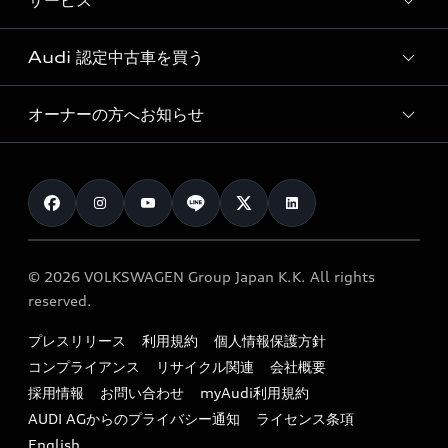
サービス
純正アクセサリー
見積り依頼
e-tronラインアップ
Audi exclusive
オンラインショップ
試乗予約
Audi 認定中古車を買う
サービス入庫予約
価格シミュレーション
Audi driving experience
Audi collection
サービスプログラム
車両比較
オーナーの方へお知らせ
Audi認定中古車
アウディナビアプリ
メンテナンス
ご購入サポート
Audi認定中古車検索
お知らせ
車検 / 定期点検
カタログ一覧
クオリティ
オーナー様向けキャンペーン
e-tronアフターサポート
保証
リコール関連情報
Audi Top Service紹介
© 2026 VOLKSWAGEN Group Japan K.K. All rights
メンテナンス
特定整備適用車一覧
reserved.
myAudi
24時間緊急サポート
リサイクル法
プレスリリース
利用規約
個人情報保護方針
ファイナンス
コンプライアンス
リサイクル関連
会社概要
よくある質問（FAQ）
採用情報
お問い合わせ
myAudi利用規約
キャンペーン / イベント
AUDI AGからのプライバシー通知
ライセンス条項
買取査定
English