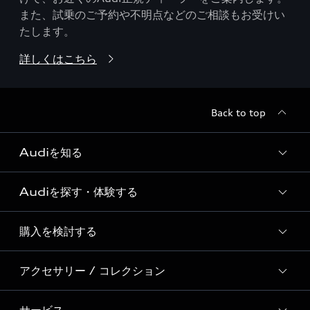
また、試乗のご予約や不明点などのご相談もお受けい
たします。
詳しくはこちら
Back to top
Audiを知る
Audiを探す・体験する
Audi ブランド
Story of Progress
購入を検討する
ディーラー検索
Audi Sport
新車在庫検索
アクセサリー / コレクション
モデル一覧
Formula 1®
試乗車・展示車検索
特別仕様モデル / 限定モデル
デジタルサービス