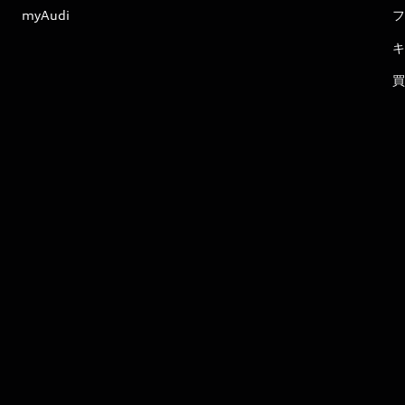
myAudi
フ
キ
買