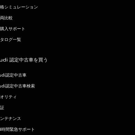
格シミュレーション
両比較
購入サポート
タログ一覧
udi 認定中古車を買う
udi認定中古車
udi認定中古車検索
オリティ
証
ンテナンス
4時間緊急サポート