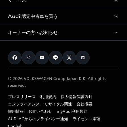
サービス
純正アクセサリー
見積り依頼
e-tronラインアップ
Audi exclusive
オンラインショップ
試乗予約
Audi 認定中古車を買う
サービス入庫予約
価格シミュレーション
Audi driving experience
Audi collection
サービスプログラム
車両比較
オーナーの方へお知らせ
Audi認定中古車
アウディナビアプリ
メンテナンス
ご購入サポート
Audi認定中古車検索
お知らせ
車検 / 定期点検
カタログ一覧
クオリティ
オーナー様向けキャンペーン
e-tronアフターサポート
保証
リコール関連情報
Audi Top Service紹介
© 2026 VOLKSWAGEN Group Japan K.K. All rights
メンテナンス
特定整備適用車一覧
reserved.
myAudi
24時間緊急サポート
リサイクル法
プレスリリース
利用規約
個人情報保護方針
ファイナンス
コンプライアンス
リサイクル関連
会社概要
よくある質問（FAQ）
採用情報
お問い合わせ
myAudi利用規約
キャンペーン / イベント
AUDI AGからのプライバシー通知
ライセンス条項
買取査定
English