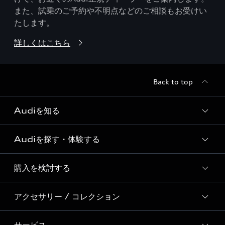
また、試乗のご予約や不明点などのご相談もお受けい
たします。
詳しくはこちら
Back to top
Audiを知る
Audiを探す・体験する
Audi ブランド
Story of Progress
購入を検討する
ディーラー検索
Audi Sport
新車在庫検索
アクセサリー / コレクション
モデル一覧
Formula 1®
試乗車・展示車検索
特別仕様モデル / 限定モデル
デジタルサービス