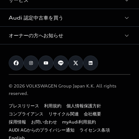
サービス
純正アクセサリー
見積り依頼
e-tronラインアップ
Audi exclusive
オンラインショップ
試乗予約
Audi 認定中古車を買う
サービス入庫予約
価格シミュレーション
Audi driving experience
Audi collection
サービスプログラム
車両比較
オーナーの方へお知らせ
Audi認定中古車
アウディナビアプリ
メンテナンス
ご購入サポート
Audi認定中古車検索
お知らせ
車検 / 定期点検
カタログ一覧
クオリティ
オーナー様向けキャンペーン
e-tronアフターサポート
保証
リコール関連情報
Audi Top Service紹介
© 2026 VOLKSWAGEN Group Japan K.K. All rights
メンテナンス
特定整備適用車一覧
reserved.
myAudi
24時間緊急サポート
リサイクル法
プレスリリース
利用規約
個人情報保護方針
ファイナンス
コンプライアンス
リサイクル関連
会社概要
よくある質問（FAQ）
採用情報
お問い合わせ
myAudi利用規約
キャンペーン / イベント
AUDI AGからのプライバシー通知
ライセンス条項
買取査定
English