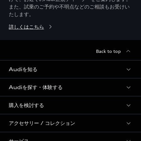
また、試乗のご予約や不明点などのご相談もお受けい
たします。
詳しくはこちら
Back to top
Audiを知る
Audiを探す・体験する
Audi ブランド
Story of Progress
購入を検討する
ディーラー検索
Audi Sport
新車在庫検索
アクセサリー / コレクション
モデル一覧
Formula 1®
試乗車・展示車検索
特別仕様モデル / 限定モデル
デジタルサービス