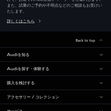
また、試乗のご予約や不明点などのご相談もお受けい
たします。
詳しくはこちら
Back to top
Audiを知る
Audiを探す・体験する
Audi ブランド
Story of Progress
購入を検討する
ディーラー検索
Audi Sport
新車在庫検索
アクセサリー / コレクション
モデル一覧
Formula 1®
試乗車・展示車検索
特別仕様モデル / 限定モデル
デジタルサービス