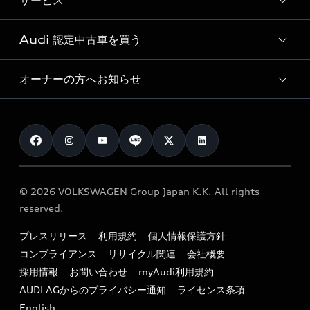
サービス
純正アクセサリー
見積り依頼
e-tronラインアップ
Audi exclusive
オンラインショップ
試乗予約
Audi 認定中古車を買う
サービス入庫予約
価格シミュレーション
Audi driving experience
Audi collection
サービスプログラム
車両比較
オーナーの方へお知らせ
Audi認定中古車
アウディナビアプリ
メンテナンス
ご購入サポート
Audi認定中古車検索
お知らせ
車検 / 定期点検
カタログ一覧
クオリティ
オーナー様向けキャンペーン
e-tronアフターサポート
保証
リコール関連情報
Audi Top Service紹介
© 2026 VOLKSWAGEN Group Japan K.K. All rights
メンテナンス
特定整備適用車一覧
reserved.
myAudi
24時間緊急サポート
リサイクル法
プレスリリース
利用規約
個人情報保護方針
ファイナンス
コンプライアンス
リサイクル関連
会社概要
よくある質問（FAQ）
採用情報
お問い合わせ
myAudi利用規約
キャンペーン / イベント
AUDI AGからのプライバシー通知
ライセンス条項
買取査定
English