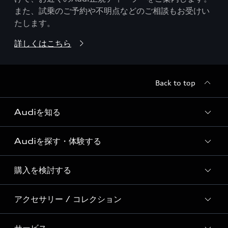
また、試乗のご予約や不明点などのご相談もお受けい
たします。
詳しくはこちら
Back to top
Audiを知る
Audiを探す・体験する
Audi ブランド
Story of Progress
購入を検討する
ディーラー検索
Audi Sport
新車在庫検索
アクセサリー / コレクション
モデル一覧
Formula 1®
試乗車・展示車検索
特別仕様モデル / 限定モデル
デジタルサービス