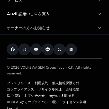
サービス
純正アクセサリー
見積り依頼
e-tronラインアップ
Audi exclusive
オンラインショップ
試乗予約
Audi 認定中古車を買う
サービス入庫予約
価格シミュレーション
Audi driving experience
Audi collection
サービスプログラム
車両比較
オーナーの方へお知らせ
Audi認定中古車
アウディナビアプリ
メンテナンス
ご購入サポート
Audi認定中古車検索
お知らせ
車検 / 定期点検
カタログ一覧
クオリティ
オーナー様向けキャンペーン
e-tronアフターサポート
保証
リコール関連情報
Audi Top Service紹介
© 2026 VOLKSWAGEN Group Japan K.K. All rights
メンテナンス
特定整備適用車一覧
reserved.
myAudi
24時間緊急サポート
リサイクル法
プレスリリース
利用規約
個人情報保護方針
ファイナンス
コンプライアンス
リサイクル関連
会社概要
よくある質問（FAQ）
採用情報
お問い合わせ
myAudi利用規約
キャンペーン / イベント
AUDI AGからのプライバシー通知
ライセンス条項
買取査定
English