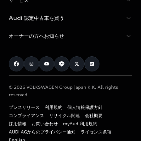
サービス
純正アクセサリー
見積り依頼
e-tronラインアップ
Audi exclusive
オンラインショップ
試乗予約
Audi 認定中古車を買う
サービス入庫予約
価格シミュレーション
Audi driving experience
Audi collection
サービスプログラム
車両比較
オーナーの方へお知らせ
Audi認定中古車
アウディナビアプリ
メンテナンス
ご購入サポート
Audi認定中古車検索
お知らせ
車検 / 定期点検
カタログ一覧
クオリティ
オーナー様向けキャンペーン
e-tronアフターサポート
保証
リコール関連情報
Audi Top Service紹介
© 2026 VOLKSWAGEN Group Japan K.K. All rights
メンテナンス
特定整備適用車一覧
reserved.
myAudi
24時間緊急サポート
リサイクル法
プレスリリース
利用規約
個人情報保護方針
ファイナンス
コンプライアンス
リサイクル関連
会社概要
よくある質問（FAQ）
採用情報
お問い合わせ
myAudi利用規約
キャンペーン / イベント
AUDI AGからのプライバシー通知
ライセンス条項
買取査定
English