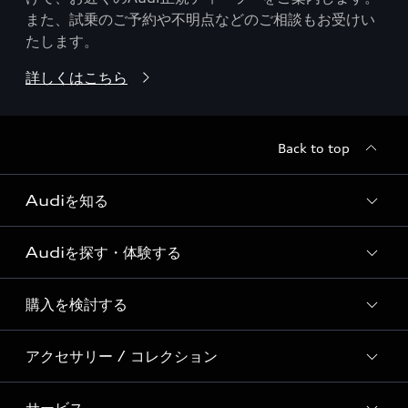
また、試乗のご予約や不明点などのご相談もお受けい
たします。
詳しくはこちら
Back to top
Audiを知る
Audiを探す・体験する
Audi ブランド
Story of Progress
購入を検討する
ディーラー検索
Audi Sport
新車在庫検索
アクセサリー / コレクション
モデル一覧
Formula 1®
試乗車・展示車検索
特別仕様モデル / 限定モデル
デジタルサービス