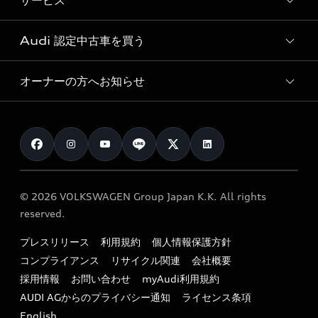
サービス
純正アクセサリー
見積り依頼
e-tronラインアップ
Audi exclusive
オンラインショップ
試乗予約
Audi 認定中古車を買う
サービス入庫予約
価格シミュレーション
Audi driving experience
Audi collection
サービスプログラム
車両比較
オーナーの方へお知らせ
Audi認定中古車
アウディナビアプリ
メンテナンス
ご購入サポート
Audi認定中古車検索
お知らせ
車検 / 定期点検
カタログ一覧
クオリティ
オーナー様向けキャンペーン
e-tronアフターサポート
保証
リコール関連情報
Audi Top Service紹介
© 2026 VOLKSWAGEN Group Japan K.K. All rights
メンテナンス
特定整備適用車一覧
reserved.
myAudi
24時間緊急サポート
リサイクル法
プレスリリース
利用規約
個人情報保護方針
ファイナンス
コンプライアンス
リサイクル関連
会社概要
よくある質問（FAQ）
採用情報
お問い合わせ
myAudi利用規約
キャンペーン / イベント
AUDI AGからのプライバシー通知
ライセンス条項
買取査定
English