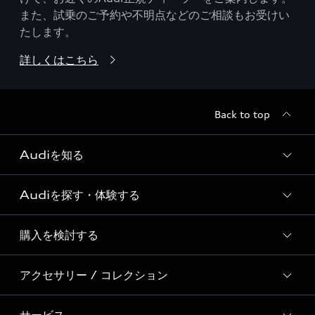
また、試乗のご予約や不明点などのご相談もお受けい
たします。
詳しくはこちら
Back to top
Audiを知る
Audiを探す・体験する
Audi ブランド
Story of Progress
購入を検討する
ディーラー検索
Audi Sport
新車在庫検索
アクセサリー / コレクション
モデル一覧
Formula 1®
試乗車・展示車検索
特別仕様モデル / 限定モデル
デジタルサービス