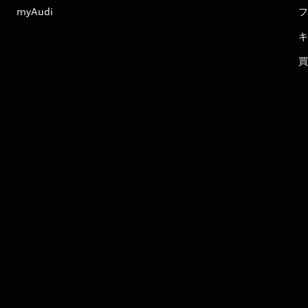
myAudi
フ
キ
買