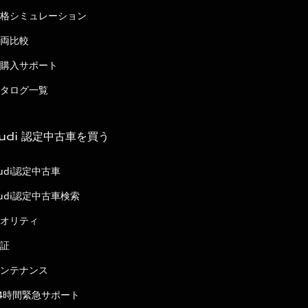
格シミュレーション
両比較
購入サポート
タログ一覧
udi 認定中古車を買う
udi認定中古車
udi認定中古車検索
オリティ
証
ンテナンス
4時間緊急サポート